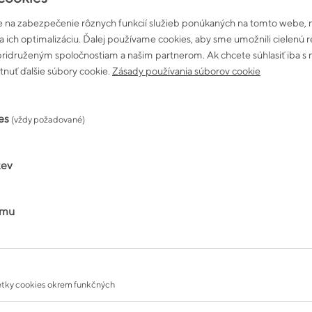
lagénom.
 na zabezpečenie rôznych funkcií služieb ponúkaných na tomto webe, n
Nutričné hodnoty
na ich optimalizáciu. Ďalej používame cookies, aby sme umožnili cielenú
elom a prispievajú k
Energetická hodnota
 pridruženým spoločnostiam a našim partnerom. Ak chcete súhlasiť iba 
Tuky
nuť ďalšie súbory cookie.
Zásady používania súborov cookie
z toho nasýtené
kožky. S pribúdajúcim vekom
Sacharidy
es
(vždy požadované)
z toho cukry
Vláknina
stav pokožky tým, že
tev
ávke a pridanú vlákninu a
Bielkoviny
činné vstrebávanie, čím
Soľ
amu
 zatiaľ čo vy odpočívate.
Kolagén
Miešané vlákno
Inulín(z čakanky)
Bambusové vlákno
tky cookies okrem funkčných
Ovsená vláknina