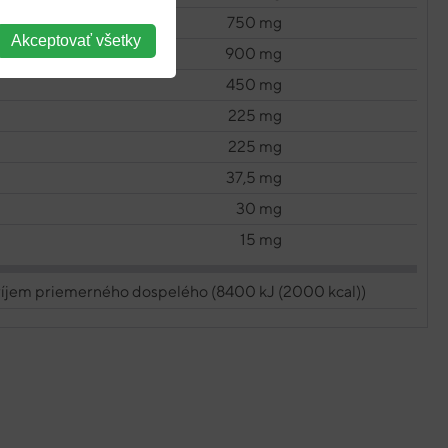
750 mg
Akceptovať všetky
900 mg
450 mg
225 mg
225 mg
37,5 mg
30 mg
15 mg
íjem priemerného dospelého (8400 kJ (2000 kcal))