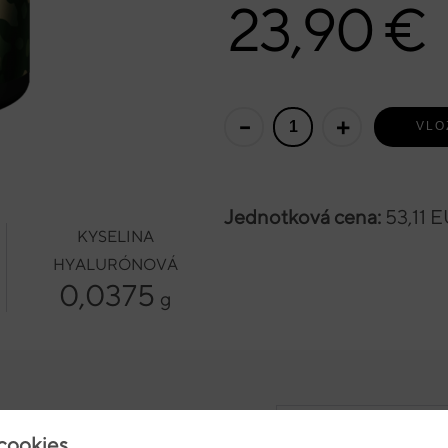
23,90 €
-
+
Jednotková cena:
53,11 
KYSELINA
HYALURÓNOVÁ
0,0375
g
ookies