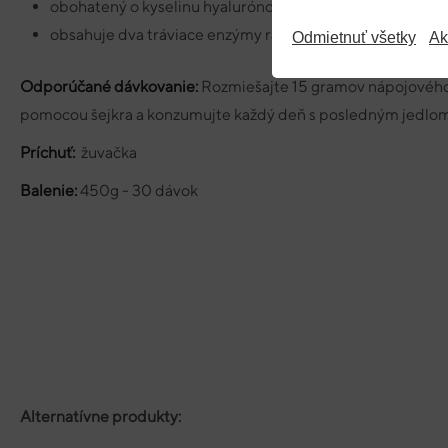
obohatený o kyselinu hyalurónovú a vitamín C
obsahuje dva tráviace enzýmy rastlinného pôvodu
Odmietnuť všetky
Ak
Odporúčané dávkovanie:
Rozmiešajte 15 gramov nápojového
pomocou šejkra a konzumujte každý deň s posledným jedlo
Príchuť:
žuvačka
Balenie:
450g - 30 dávok
Alternatívne produkty: