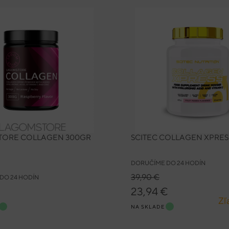
ORE COLLAGEN 300GR
SCITEC COLLAGEN XPRESS
DORUČÍME DO 24 HODÍN
39,90 €
DO 24 HODÍN
23,94 €
Zľ
NA SKLADE