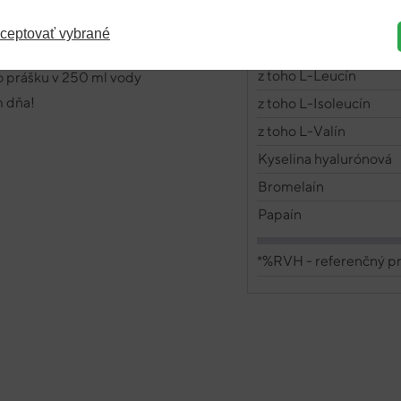
L-Glutamín
ceptovať vybrané
BCAA
z toho L-Leucín
 prášku v 250 ml vody
m dňa!
z toho L-Isoleucín
z toho L-Valín
Kyselina hyalurónová
Bromelaín
Papaín
*%RVH - referenčný pr