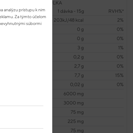
NUTRIČNÁ TABUĽKA
a analýzu prístupu k nim
1 dávka - 15g
RVH%*
 reklamu. Za týmto účelom
203kJ/48 kcal
2%
s nevyhnutnými súbormi
0 g
0%
0 g
0%
3 g
1%
0,2 g
0%
2,7 g
0%
7,7 g
15%
0,02 g
0%
6000 mg
3000 mg
75 mg
225 mg
75 mg