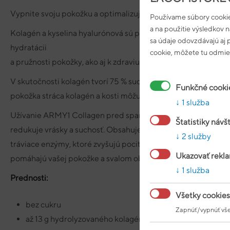
Vypnite svoju pokožku a optimalizujte spaľovanie tukov s ko
Používame súbory cookie
a na použitie výsledkov 
Kolagén a kyselina hyalurónová sú prirodzene produkované t
sa údaje odovzdávajú aj
hydratácii
cookie, môžete tu odmiet
a pružnosti pokožky, ako aj k zdraviu kostí, šliach a väzov.
V skutočnosti kolagén tvorí 75 % suchej hmotnosti vašej po
Funkčné cooki
pokožka stráca kolagén a kosti môžu začať slabnúť.
1 služba
Užívanie ARMY1 Collagen pred spaním môže pomôcť zlepšiť 
Štatistiky návš
redukuje vrásky a suchosť. Obsahuje len 48 kalórií v jednej d
2 služby
tráviace enzýmy, ktoré zvyšujú pocit sýtosti a zabezpečujú ú
Ukazovať rekl
pomáhajú vašej pokožke a svalom obnovovať a regenerovať sa,
1 služba
Prednosti:
Všetky cookies
bez cukru
Zapnúť/vypnúť vše
až 13 g hydrolyzovaného kolagénu v jednej dávke