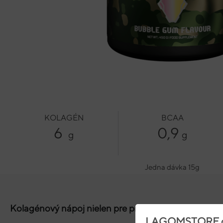
KOLAGÉN
BCAA
6
0,9
g
g
Jedna dávka 15g
Kolagénový nápoj nielen pre pružnú pokožku
LAGOMSTORE c