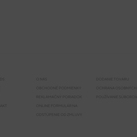
DS
O NÁS
DODANIE TOVARU
E
OBCHODNÉ PODMIENKY
OCHRANA OSOBNÝCH
REKLAMAČNÝ PORIADOK
POUŽÍVANIE SÚBOROV
AKT
ONLINE FORMULÁR NA
ODSTÚPENIE OD ZMLUVY