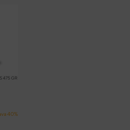
 475 GR
ava 40%