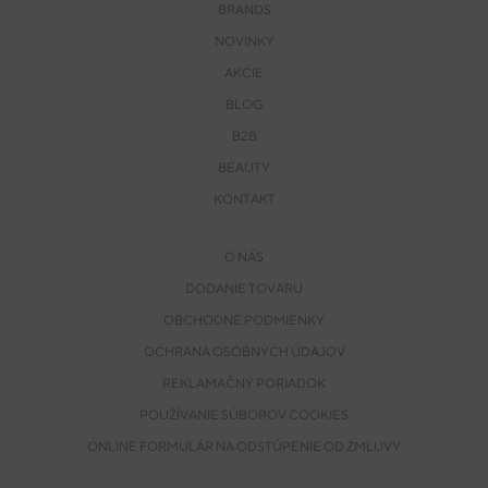
BRANDS
NOVINKY
AKCIE
BLOG
B2B
BEAUTY
KONTAKT
O NÁS
DODANIE TOVARU
OBCHODNÉ PODMIENKY
OCHRANA OSOBNÝCH ÚDAJOV
REKLAMAČNÝ PORIADOK
POUŽÍVANIE SÚBOROV COOKIES
ONLINE FORMULÁR NA ODSTÚPENIE OD ZMLUVY