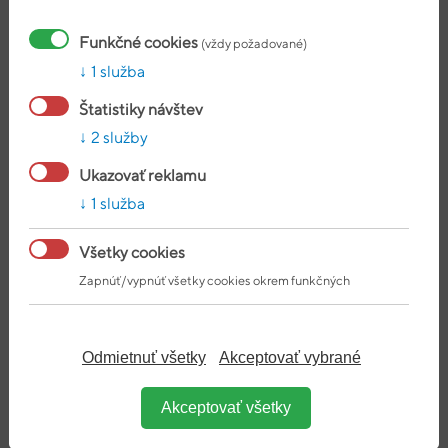
Funkčné cookies
(vždy požadované)
1 služba
Štatistiky návštev
2 služby
Ukazovať reklamu
1 služba
Všetky cookies
Zapnúť/vypnúť všetky cookies okrem funkčných
LAGOMSTORE 100% CREATINE
MONOHYDRATE 300G
DORUČÍME DO 24 HODÍN
Odmietnuť všetky
Akceptovať vybrané
16,90 €
NA SKLADE
Akceptovať všetky