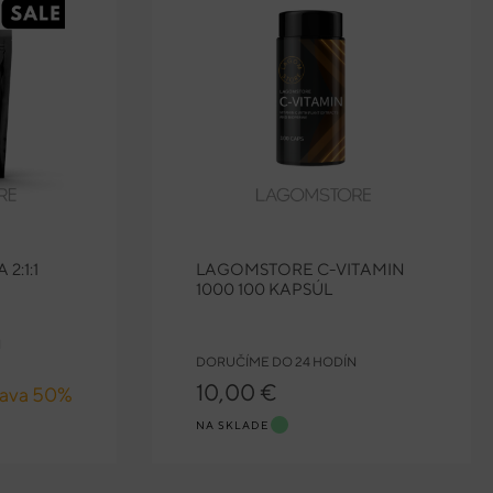
2:1:1
LAGOMSTORE C-VITAMIN
1000 100 KAPSÚL
N
DORUČÍME DO 24 HODÍN
10,00 €
ľava 50%
NA SKLADE