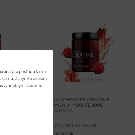
a analýzu prístupu k nim
 reklamu. Za týmto účelom
s nevyhnutnými súbormi
LAGEN
LAGOMSTORE CREATINE
MONOHYDRATE 300G -
JAHODA
N
DORUČÍME DO 24 HODÍN
16,90 €