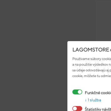
LAGOMSTORE c
Používame súbory cookie
a na použitie výsledkov 
sa údaje odovzdávajú aj
cookie, môžete tu odmiet
L
MA
Funkčné cooki
1 služba
Štatistiky návš