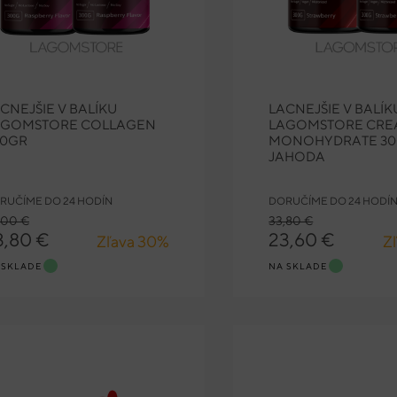
CNEJŠIE V BALÍKU
LACNEJŠIE V BALÍK
AGOMSTORE COLLAGEN
LAGOMSTORE CRE
00GR
MONOHYDRATE 30
JAHODA
RUČÍME DO 24 HODÍN
DORUČÍME DO 24 HODÍ
,00 €
33,80 €
3,80 €
23,60 €
Zľava 30%
Z
 SKLADE
NA SKLADE