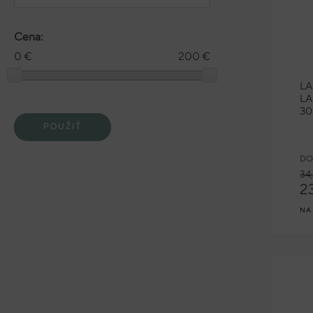
Cena:
0 €
200 €
LA
L
3
DO
34
2
NA