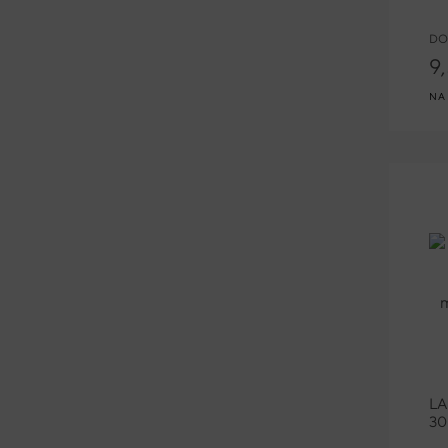
DO
9
NA
L
30