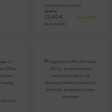
DORUČÍME DO 24 HODÍN
N
33,80 €
23,60 €
Zľava 30%
NA SKLADE
A 3 100