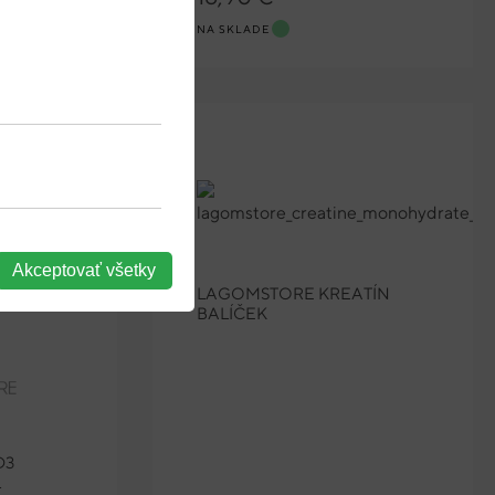
NA SKLADE
Akceptovať všetky
LAGOMSTORE KREATÍN
BALÍČEK
D3
L