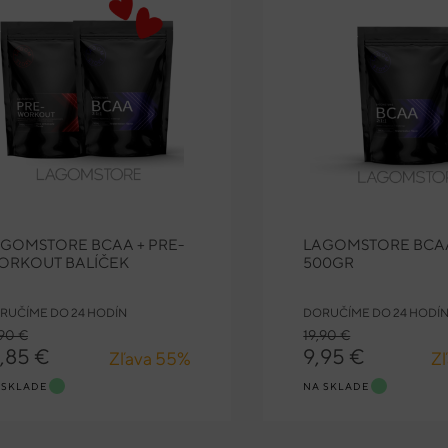
GOMSTORE BCAA + PRE-
LAGOMSTORE BCAA 
ORKOUT BALÍČEK
500GR
RUČÍME DO 24 HODÍN
DORUČÍME DO 24 HODÍ
,90 €
19,90 €
8,85 €
9,95 €
Zľava 55%
Z
 SKLADE
NA SKLADE