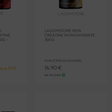
U
LAGOMSTORE 100%
ATINE
CREATINE MONOHYDRATE
0G -
300G
N
DORUČÍME DO 24 HODÍN
16,90 €
ľava 30%
NA SKLADE