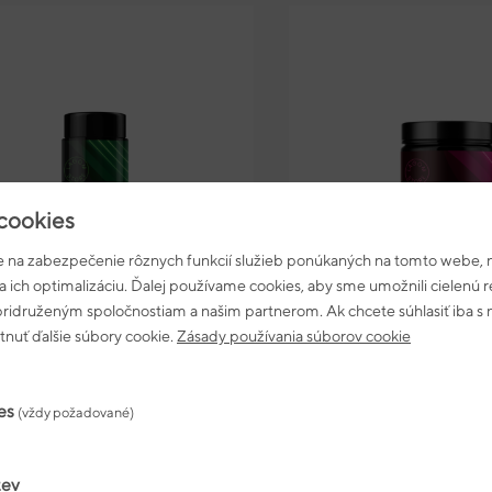
ookies
 na zabezpečenie rôznych funkcií služieb ponúkaných na tomto webe, n
na ich optimalizáciu. Ďalej používame cookies, aby sme umožnili cielenú
 pridruženým spoločnostiam a našim partnerom. Ak chcete súhlasiť iba 
nuť ďalšie súbory cookie.
Zásady používania súborov cookie
AGOMSTORE CALCIUM-
LAGOMSTORE COL
GNESIUM 100 TABLIET
300GR
es
(vždy požadované)
DORUČÍME DO 24 HODÍ
tev
17,00 €