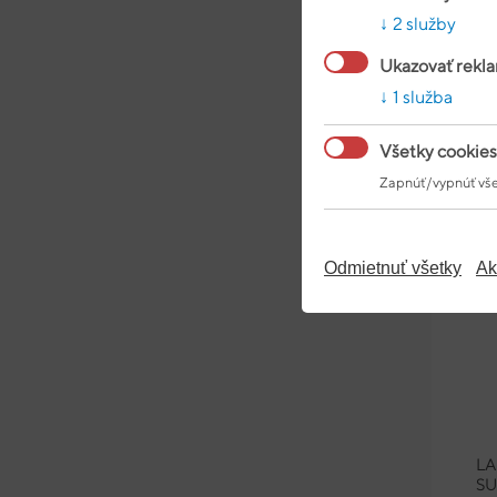
2 služby
9
Ukazovať rekl
1 služba
Všetky cookies
Zapnúť/vypnúť vše
Odmietnuť všetky
Ak
L
SU