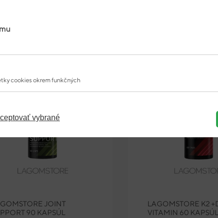
,00 €
NA SKLADE
amu
tky cookies okrem funkčných
ceptovať vybrané
AGOMSTORE JOINT
LAGOMSTORE K2 +
PPORT 90 KAPSÚL
VITAMIN 60 KAPSÚ