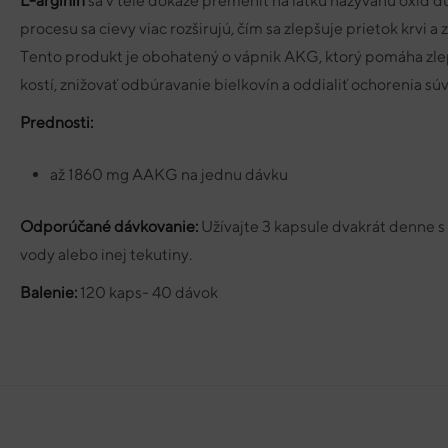
L-arginín
sa v tele dokáže premeniť na látku nazývanú oxid d
procesu sa cievy viac rozširujú, čím sa zlepšuje prietok krvi a
Tento produkt je obohatený o vápnik AKG, ktorý pomáha zlep
kostí, znižovať odbúravanie bielkovín a oddialiť ochorenia sú
Prednosti:
až 1860 mg AAKG na jednu dávku
Odporúčané dávkovanie:
Užívajte 3 kapsule dvakrát denne
vody alebo inej tekutiny.
Balenie:
120 kaps- 40 dávok