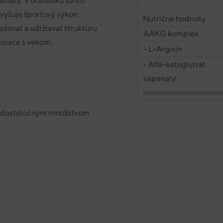
usnatý. V dôsledku tohto
 zvyšuje športový výkon.
Nutričné hodnoty
šovať a udržiavať štruktúru
AAKG komplex
visiace s vekom.
- L-Arginín
- Alfa-ketoglutrát
vápenatý
 s dostatočným množstvom