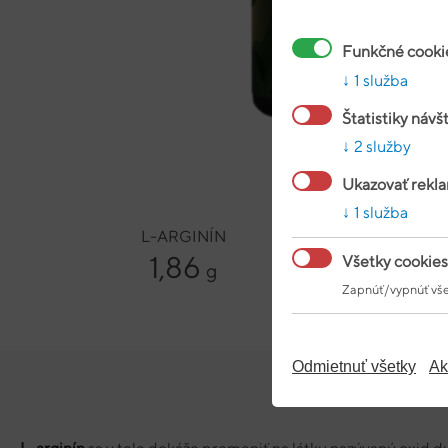
Funkčné cooki
1 služba
Štatistiky návš
2 služby
Ukazovať rekl
1 služba
L-ARGINÍN
AL
1,86
Všetky cookies
g
Zapnúť/vypnúť vše
Jedná dávka 3 kapsulí
Odmietnuť všetky
Ak