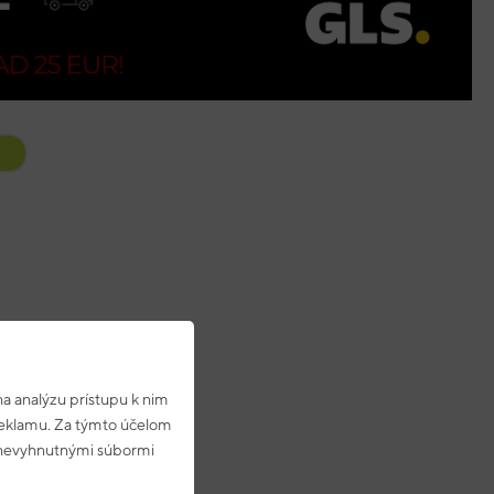
a analýzu prístupu k nim
 reklamu. Za týmto účelom
s nevyhnutnými súbormi