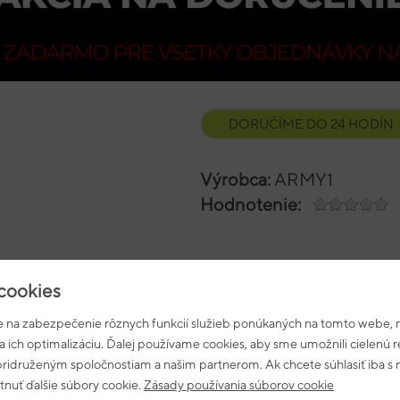
DORUČÍME DO 24 HODÍN
Výrobca:
ARMY1
Hodnotenie:
15,50 €
ookies
-
+
 na zabezpečenie rôznych funkcií služieb ponúkaných na tomto webe, n
na ich optimalizáciu. Ďalej používame cookies, aby sme umožnili cielenú
 pridruženým spoločnostiam a našim partnerom. Ak chcete súhlasiť iba 
nuť ďalšie súbory cookie.
Zásady používania súborov cookie