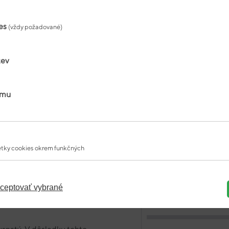
es
(vždy požadované)
Jednotková cena:
0,129 
tev
amu
FA-KETOGLUTRÁT
VÁPENATÝ
0,539
tky cookies okrem funkčných
g
ceptovať vybrané