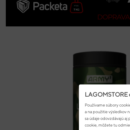
LAGOMSTORE c
Používame súbory cookie
a na použitie výsledkov 
sa údaje odovzdávajú aj
cookie, môžete tu odmiet