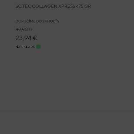
SCITEC COLLAGEN XPRESS 475 GR
DORUČÍME DO 24 HODÍN
39,90 €
23,94 €
NA SKLADE