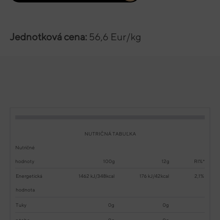
Jednotková cena:
56,6 Eur/kg
NUTRIČNÁ TABUĽKA
Nutričné
hodnoty
100g
12g
RI%*
Energetická
1462 kJ/348kcal
176 kJ/42kcal
2,1%
hodnota
Tuky
0g
0g
z toho
0g
0g