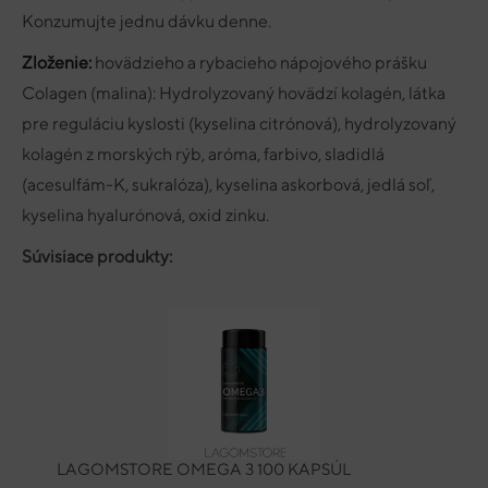
Konzumujte jednu dávku denne.
Zloženie:
hovädzieho a rybacieho nápojového prášku
Colagen (malina): Hydrolyzovaný hovädzí kolagén, látka
pre reguláciu kyslosti (kyselina citrónová), hydrolyzovaný
kolagén z morských rýb, aróma, farbivo, sladidlá
(acesulfám-K, sukralóza), kyselina askorbová, jedlá soľ,
kyselina hyalurónová, oxid zinku.
Súvisiace produkty:
LAGOMSTORE OMEGA 3 100 KAPSÚL