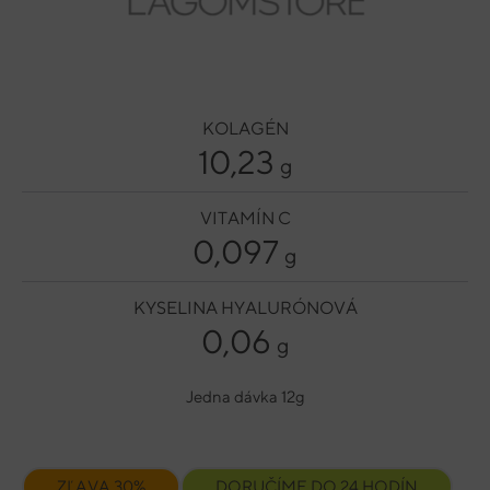
KOLAGÉN
10,23
g
VITAMÍN C
0,097
g
KYSELINA HYALURÓNOVÁ
0,06
g
Jedna dávka 12g
ZĽAVA 30%
DORUČÍME DO 24 HODÍN