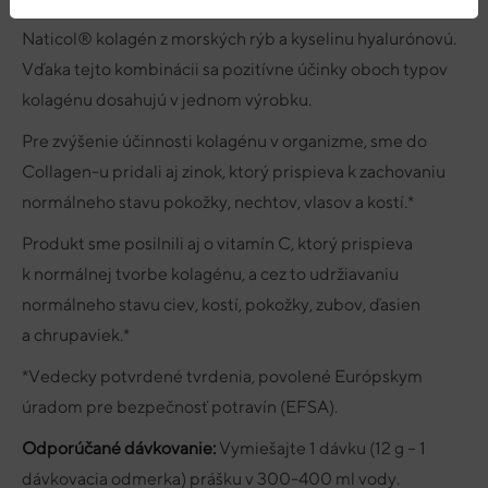
Okrem prémiového hovädzieho kolagénu obsahuje aj
Naticol® kolagén z morských rýb a kyselinu hyalurónovú.
Vďaka tejto kombinácii sa pozitívne účinky oboch typov
kolagénu dosahujú v jednom výrobku.
Pre zvýšenie účinnosti kolagénu v organizme, sme do
Collagen-u pridali aj zinok, ktorý prispieva k zachovaniu
normálneho stavu pokožky, nechtov, vlasov a kostí.*
Produkt sme posilnili aj o vitamín C, ktorý prispieva
k normálnej tvorbe kolagénu, a cez to udržiavaniu
normálneho stavu ciev, kostí, pokožky, zubov, ďasien
a chrupaviek.*
*Vedecky potvrdené tvrdenia, povolené Európskym
úradom pre bezpečnosť potravín (EFSA).
Odporúčané dávkovanie:
Vymiešajte 1 dávku (12 g – 1
dávkovacia odmerka) prášku v 300-400 ml vody.