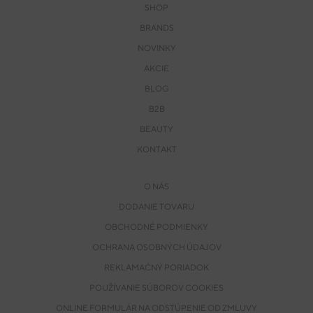
SHOP
BRANDS
NOVINKY
AKCIE
BLOG
B2B
BEAUTY
KONTAKT
O NÁS
DODANIE TOVARU
OBCHODNÉ PODMIENKY
OCHRANA OSOBNÝCH ÚDAJOV
REKLAMAČNÝ PORIADOK
POUŽÍVANIE SÚBOROV COOKIES
ONLINE FORMULÁR NA ODSTÚPENIE OD ZMLUVY