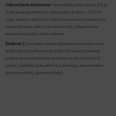
Odporúčané dávkovanie:
Vymiešajte jednu dávku (25 g –
¾ dávkovacej odmerky) nápojového prášku v 250 ml
vody, alebo v rastlinnom lieku. Konzumácia produktu sa
odporúča ráno, alebo v priebehu dňa. Odporúča sa
konzumovať jednu dávku denne.
Zloženie:
(
Chocolate Hazelnut
)
: hrachový bielkovinový
izolát, ryžový bielkovinový izolát, odtučnený kakaový
prášok, aróma (čokoláda, lieskový orech), soľ (chlorid
sodný), sladidlá (acesulfám K, sukralóza), zahusťovadlo
(guma xanthan), guma xanthan).