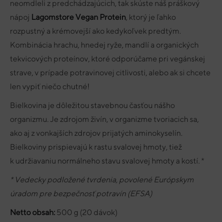
neomdleli z predchádzajúcich, tak skúste náš práškový
nápoj
Lagomstore Vegan Protein
, ktorý je ľahko
rozpustný a krémovejší ako kedykoľvek predtým.
Kombinácia hrachu, hnedej ryže, mandlí a organických
tekvicových proteínov, ktoré odporúčame pri vegánskej
strave, v prípade potravinovej citlivosti, alebo ak si chcete
len vypiť niečo chutné!
Bielkovina je dôležitou stavebnou časťou nášho
organizmu. Je zdrojom živín, v organizme tvoriacich sa,
ako aj z vonkajších zdrojov prijatých aminokyselín.
Bielkoviny prispievajú k rastu svalovej hmoty, tiež
k udržiavaniu normálneho stavu svalovej hmoty a kostí. *
* Vedecky podložené tvrdenia, povolené Európskym
úradom pre bezpečnosť potravín (EFSA)
Netto obsah:
500 g (20 dávok)