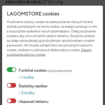
Jednotková cena:
27 Eur/kg
LAGOMSTORE cookies
Používame súbory cookie na zabezpečenie rôznych funkcií
služieb ponúkaných na tomto webe, na analýzu prístupu k nim
a na použitie výsledkov na ich optimalizáciu. Ďalej používame
cookies, aby sme umožnili cielenú reklamu. Za týmto účelom
sa údaje odovzdávajú aj pridruženým spoločnostiam a našim
partnerom. Ak chcete súhlasiť iba s nevyhnutnými súbormi
NUTRIČNÁ TABUĽKA
cookie, môžete tu odmietnuť ďalšie súbory cookie.
Zásady
používania súborov cookie
Nutričné
hodnoty
100g
25g
RVH%*
Energetická
1548 kJ/369 kcal
387 kJ/92 kcal
5 %
Funkčné cookies
(vždy požadované)
hodnota
1 služba
Tuky
3,9 g
0,9 g
1 %
Štatistiky návštev
z toho
0,8 g
0,2 g
1 %
2 služby
nasýtené
Ukazovať reklamu
Sacharidy
7,3 g
1,8 g
1 %