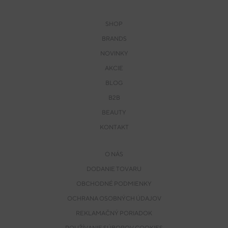
SHOP
BRANDS
NOVINKY
AKCIE
BLOG
B2B
BEAUTY
KONTAKT
O NÁS
DODANIE TOVARU
OBCHODNÉ PODMIENKY
OCHRANA OSOBNÝCH ÚDAJOV
REKLAMAČNÝ PORIADOK
POUŽÍVANIE SÚBOROV COOKIES