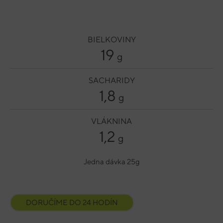
BIELKOVINY
19
g
SACHARIDY
1,8
g
VLÁKNINA
1,2
g
Jedna dávka 25g
DORUČÍME DO 24 HODÍN