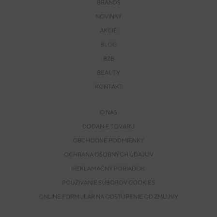
BRANDS
NOVINKY
AKCIE
BLOG
B2B
BEAUTY
KONTAKT
O NÁS
DODANIE TOVARU
OBCHODNÉ PODMIENKY
OCHRANA OSOBNÝCH ÚDAJOV
REKLAMAČNÝ PORIADOK
POUŽÍVANIE SÚBOROV COOKIES
ONLINE FORMULÁR NA ODSTÚPENIE OD ZMLUVY