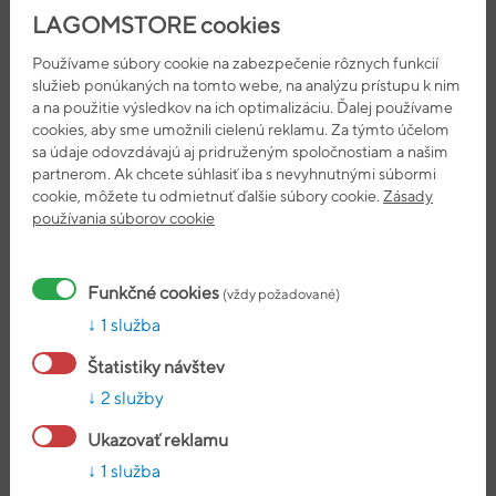
z toho nasýtené
1,20 g
1,80 g
9%
LAGOMSTORE cookies
Sacharidy
66 g
99 g
38%
Používame súbory cookie na zabezpečenie rôznych funkcií
z toho cukry
5 g
7,50 g
8%
služieb ponúkaných na tomto webe, na analýzu prístupu k nim
a na použitie výsledkov na ich optimalizáciu. Ďalej používame
Bielkoviny
28 g
42,00 g
84%
cookies, aby sme umožnili cielenú reklamu. Za týmto účelom
Soľ
0,10 g
0,15 g
3%
sa údaje odovzdávajú aj pridruženým spoločnostiam a našim
partnerom. Ak chcete súhlasiť iba s nevyhnutnými súbormi
Kreatín
2825 mg
4238 mg
**
cookie, môžete tu odmietnuť ďalšie súbory cookie.
Zásady
monohydrát
používania súborov cookie
z toho Kreatín
2484 mg
3726 mg
**
Aminokyselinový
2254 mg
3381 mg
**
Funkčné cookies
(vždy požadované)
komplex
1 služba
Vitamín C
12 mg
18 mg
22%
Štatistiky návštev
Vitamín B6
0,22 mg
0,33 mg
23%
2 služby
Horčík
58 mg
87 mg
23%
Ukazovať reklamu
Zinok
1,5 mg
2,25 mg
22%
1 služba
Extrakt z Tribulus
2,33 mg
3,5 mg
**