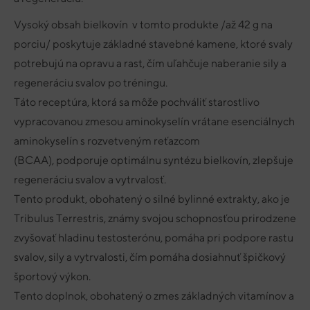
Vysoký obsah bielkovín v tomto produkte /až 42 g na
porciu/ poskytuje základné stavebné kamene, ktoré svaly
potrebujú na opravu a rast, čím uľahčuje naberanie sily a
regeneráciu svalov po tréningu.
Táto receptúra, ktorá sa môže pochváliť starostlivo
vypracovanou zmesou aminokyselín vrátane esenciálnych
aminokyselín s rozvetveným reťazcom
(BCAA), podporuje optimálnu syntézu bielkovín, zlepšuje
regeneráciu svalov a vytrvalosť.
Tento produkt, obohatený o silné bylinné extrakty, ako je
Tribulus Terrestris, známy svojou schopnosťou prirodzene
zvyšovať hladinu testosterónu, pomáha pri podpore rastu
svalov, sily a vytrvalosti, čím pomáha dosiahnuť špičkový
športový výkon.
Tento doplnok, obohatený o zmes základných vitamínov a