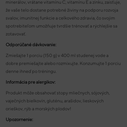
minerálov, vrátane vitamínu C, vitamínu E a zinku, zaisťuje,
že vaše telo dostane potrebné živiny na podporu rozvoja
svalov, imunitnej funkcie a celkového zdravia, čo svojim
spotrebiteľom umožňuje tvrdšie trénovať a rýchlejšie sa
zotavovať.
Odporúčané dávkovanie:
Zmiešajte 1 porciu (150 g) v 400 ml studenej vode a
dobre premiešajte alebo rozmixujte. Konzumujte 1 porciu
denne ihneď po tréningu.
Informácia pre alergikov:
Produkt môže obsahovať stopy mliečnych, sójových,
vaječných bielkovín, gluténu, arašidov, lieskových
orieškov, rýb a morských plodov!
Upozornenie: