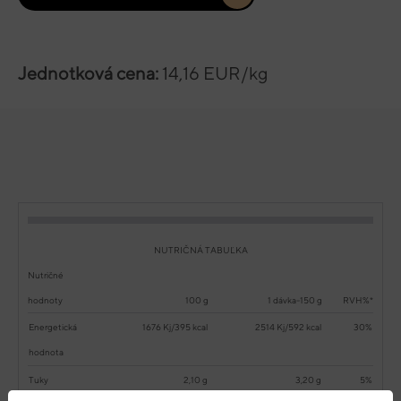
Jednotková cena:
14,16 EUR/kg
NUTRIČNÁ TABUĽKA
Nutričné
hodnoty
100 g
1 dávka-150 g
RVH%*
Energetická
1676 Kj/395 kcal
2514 Kj/592 kcal
30%
hodnota
Tuky
2,10 g
3,20 g
5%