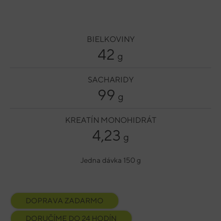
BIELKOVINY
42
g
SACHARIDY
99
g
KREATÍN MONOHIDRÁT
4,23
g
Jedna dávka 150 g
DOPRAVA ZADARMO
DORUČÍME DO 24 HODÍN